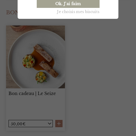
Ok. J'ai faim
BON CADEAU
Je choisis mes biscuits
Bon cadeau | Le Seize