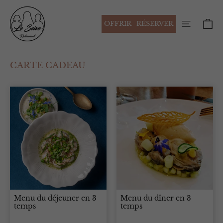
Passer
Le
au
Pa
Seize
Navigati
OFFRIR
RÉSERVER
contenu
CARTE CADEAU
Menu du déjeuner en 3
Menu du dîner en 3
temps
temps